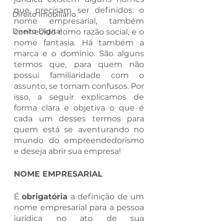
que precisam ser definidos: o 
Direito Imobiliário
nome empresarial, também 
Direito Digital
conhecido como razão social, e o 
nome fantasia. Há também a 
marca e o domínio. São alguns 
termos que, para quem não 
possui familiaridade com o 
assunto, se tornam confusos. Por 
isso, a seguir explicamos de 
forma clara e objetiva o que é 
cada um desses termos para 
quem está se aventurando no 
mundo do empreendedorismo 
e deseja abrir sua empresa! 
NOME EMPRESARIAL 
É 
obrigatória
 a definição de um 
nome empresarial para a pessoa 
jurídica no ato de sua 