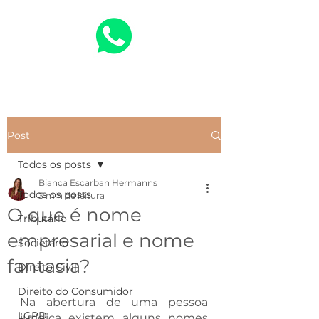
Post
Todos os posts
Bianca Escarban Hermanns
Todos os posts
3 min de leitura
O que é nome
Tributário
empresarial e nome
Societário
fantasia?
Direito Civil
Direito do Consumidor
Na abertura de uma pessoa 
LGPD
jurídica existem alguns nomes 