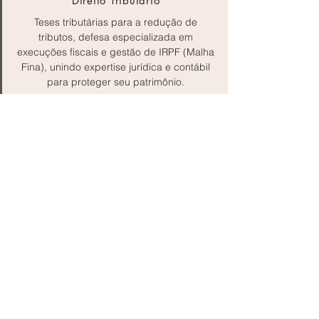
Direito Tributário
Teses tributárias para a redução de
tributos, defesa especializada em
execuções fiscais e gestão de IRPF (Malha
Fina), unindo expertise jurídica e contábil
para proteger seu patrimônio.
Gestão e Elaboração de Contratos
Engenharia contratual artesanal para
assegurar que cada termo esteja alinhado
aos interesses e à segurança da sua
operação.
Proteção de Direitos (Defesas e
Ações)