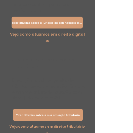
jurídica e contábil para o seu
negócio digital.
Tirar dúvidas sobre o jurídico do seu negócio digital
Veja como atuamos em direito digital
→
Sua empresa tem uma dor
tributária?
Execução fiscal, carga alta de
tributos, teses de redução, Simples
e reforma tributária: atuação com
visão jurídica e contábil.
Tirar dúvidas sobre a sua situação tributária
Veja como atuamos em direito tributário
→