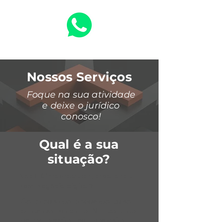
Nossos Serviços
Foque na sua atividade
e deixe o jurídico
conosco!
Qual é a sua
situação?
Você é infoprodutor, creator ou
tem negócio digital?
Conta ou saldo bloqueado, curso
pirateado, marca no INPI, contrato
de coprodução: reunimos visão