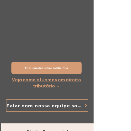
Pessoa física com IRPF, malha
fina ou herança?
Caiu na malha fiscal, recebeu
notificação da Receita ou vai declarar
imposto sobre imóvel/herança:
Tirar dúvidas sobre malha fina
Veja como atuamos em direito
tributário →
Falar com nossa equipe sobre o seu caso